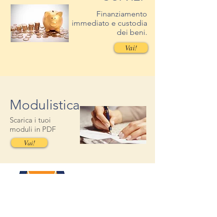
Finanziamento
immediato e custodia
dei beni.
Vai!
Modulistica
Scarica i tuoi
moduli in PDF
Vai!
HAI BISOGNO
DI AIUTO?
Contattaci!
Contattaci!