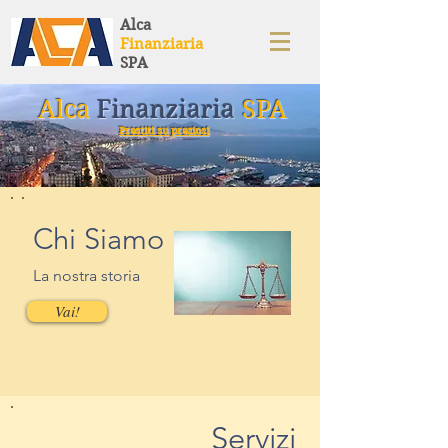
Alca
Finanziaria
SPA
Alca
Finanziaria
SPA
Prestiti su preziosi
Chi Siamo
La nostra storia
Vai!
Servizi