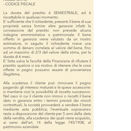
- CODICE FISCALE
La durata del prestito è SEMESTRALE, ed è
riscattabile in qualsiasi momento.
E' sufficiente che il richiedente, presenti il bene di sua
proprietà senza fornire altre garanzie infatti la
concessione del prestito non prevede alcuna
indagine amministrativa o patrimoniale. Il bene
offerto in garanzia viene valutato da un nostro
estimatore, in seguito il richiedente riceve una
somma di denaro correlata al valore del bene, fino
ad un massimo di 2/3 del valore della stima, per la
durata di 6 mesi.
E’ fatta salva la facoltà della Finanziaria di rifiutare il
prestito qualora vi sia motivo di ritenere che le cose
offerte in pegno possano essere di provenienza
illegittima.
Alla scadenza il cliente può rinnovare il pegno
pagando gli interessi maturati e le spese accessorie:
si mantiene così la possibilità di riscatto successivo.
Nel caso in cui il cliente non rinnovi o riscatti il bene
dato in garanzia entro i termini previsti dai vincoli
contrattuali, la società provvederà a vendere il bene
mediante asta pubblica; l’eventuale sopravanzo
resta a disposizione del cliente per 5 anni dalla data
della vendita, alla scadenza dei quali viene acquisito,
ai sensi dell’art. 14 della legge 745/1938, al
patrimonio aziendale