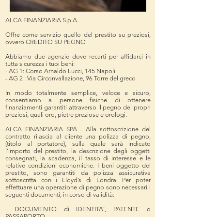
ALCA FINANZIARIA S.p.A.
Offre come servizio quello del prestito su preziosi,
ovvero CREDITO SU PEGNO
Abbiamo due agenzie dove recarti per affidarci in
tutta sicurezza i tuoi beni:
- AG 1: Corso Arnaldo Lucci, 145 Napoli
- AG 2 : Via Circonvallazione, 96 Torre del greco
In modo totalmente semplice, veloce e sicuro,
consentiamo a persone fisiche di ottenere
finanziamenti garantiti attraverso il pegno dei propri
preziosi, quali oro, pietre preziose e orologi.
ALCA FINANZIARIA SPA
- Alla sottoscrizione del
contratto rilascia al cliente una polizza di pegno,
(titolo al portatore), sulla quale sarà indicato
l'importo del prestito, la descrizione degli oggetti
consegnati, la scadenza, il tasso di interesse e le
relative condizioni economiche. I beni oggetto del
prestito, sono garantiti da polizza assicurativa
sottoscritta con i Lloyd’s di Londra. Per poter
effettuare una operazione di pegno sono necessari i
seguenti documenti, in corso di validità:
- DOCUMENTO di IDENTITA', PATENTE o
PASSAPORTO